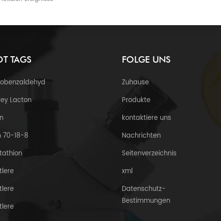
T TAGS
FOLGE UNS
robenzaldehyd
Zuhause
ey Lacton
Produkte
n
kontaktiere uns
 70-18-8
Nachrichten
tathion
Seitenverzeichnis
tlere
xml
tlere
Datenschutz-
Bestimmungen
tlere