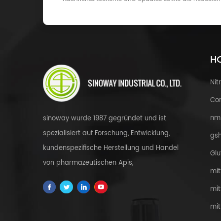
HO
Nit
Cor
nm
sinoway wurde 1987 gegründet und ist
spezialisiert auf Forschung, Entwicklung,
gsh
kundenspezifische Herstellung und Handel
Glu
von pharmazeutischen Apis,
mit
Zwischenprodukten, Gesundheit & amp;
mit
Nahrungsergänzungsmittel, kosmetische
mit
Rohstoffe, Kräuterextrakte, fdfs und