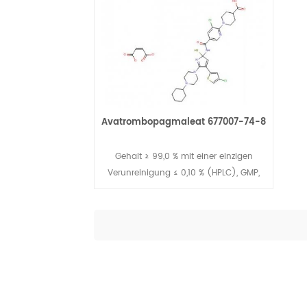
Avatrombopagmaleat 677007-74-8
Gehalt ≥ 99,0 % mit einer einzigen
Verunreinigung ≤ 0,10 % (HPLC), GMP,
DMF/DML
Weiterlesen