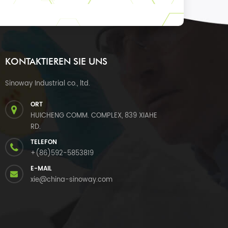
KONTAKTIEREN SIE UNS
Sinoway Industrial co., ltd.
ORT
HUICHENG COMM. COMPLEX, 839 XIAHE
RD.
TELEFON
+(86)592-5853819
E-MAIL
xie@china-sinoway.com