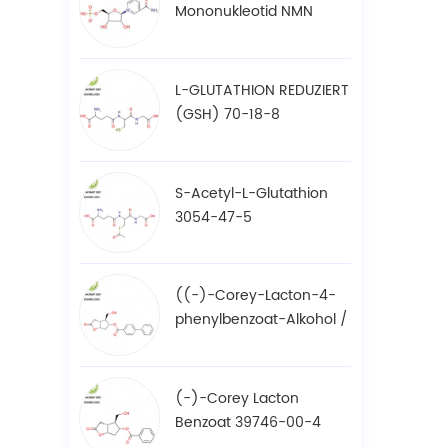
Mononukleotid NMN
1094-61-7
L-GLUTATHION REDUZIERT
(GSH) 70-18-8
S-Acetyl-L-Glutathion
3054-47-5
((-)-Corey-Lacton-4-
phenylbenzoat-Alkohol /
BPCOD 31752-99-5
(-)-Corey Lacton
Benzoat 39746-00-4