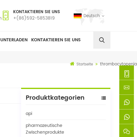
KONTAKTIEREN SIE UNS
Deutsch
m
+(86)592-5853819
RUNTERLADEN
KONTAKTIEREN SIE UNS
thrombocytopenia
Startseite
+
Produktkategorien
(86)592
xie@chi
api
5853819
sinoway
+861366
pharmazeutische
+8618659
Zwischenprodukte