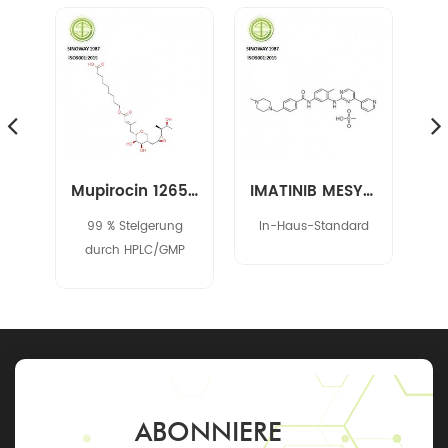
Spironolacton 52-01-7
Mupirocin 12650-69-0
IMATINIB MESYLATE 220127-57-1
5 %
99 % Steigerung
In-Haus-Standard
durch HPLC/GMP
igungen
ABONNIERE