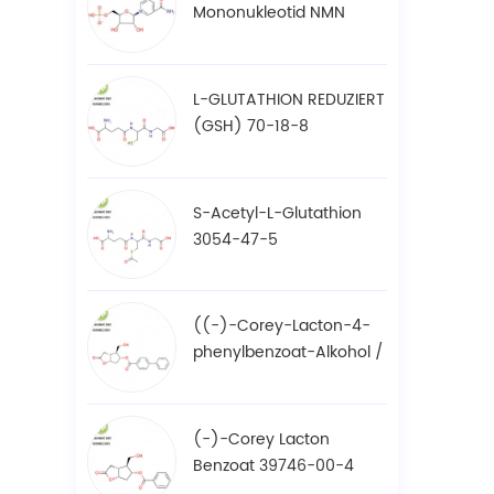
Mononukleotid NMN
1094-61-7
L-GLUTATHION REDUZIERT
(GSH) 70-18-8
S-Acetyl-L-Glutathion
3054-47-5
((-)-Corey-Lacton-4-
phenylbenzoat-Alkohol /
BPCOD 31752-99-5
(-)-Corey Lacton
Benzoat 39746-00-4