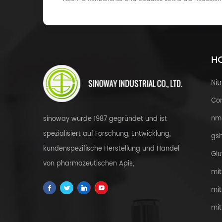
HO
Nit
Cor
nm
sinoway wurde 1987 gegründet und ist
spezialisiert auf Forschung, Entwicklung,
gsh
kundenspezifische Herstellung und Handel
Glu
von pharmazeutischen Apis,
mit
Zwischenprodukten, Gesundheit & amp;
mit
Nahrungsergänzungsmittel, kosmetische
mit
Rohstoffe, Kräuterextrakte, fdfs und