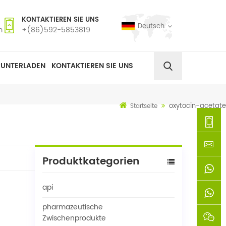
KONTAKTIEREN SIE UNS
Deutsch
m
+(86)592-5853819
RUNTERLADEN
KONTAKTIEREN SIE UNS
oxytocin-acetate
Startseite
+
Produktkategorien
(86)592
xie@chi
api
5853819
sinoway
+861366
pharmazeutische
+8618659
Zwischenprodukte