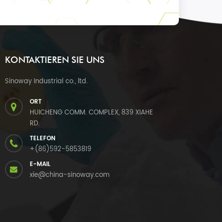
KONTAKTIEREN SIE UNS
Sinoway Industrial co., ltd.
ORT
HUICHENG COMM. COMPLEX, 839 XIAHE
RD.
TELEFON
+(86)592-5853819
E-MAIL
xie@china-sinoway.com