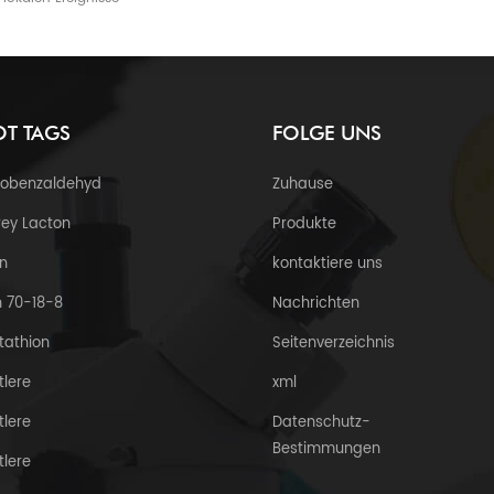
T TAGS
FOLGE UNS
robenzaldehyd
Zuhause
ey Lacton
Produkte
n
kontaktiere uns
 70-18-8
Nachrichten
tathion
Seitenverzeichnis
tlere
xml
tlere
Datenschutz-
Bestimmungen
tlere