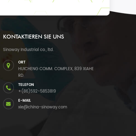
KONTAKTIEREN SIE UNS
Sinoway Industrial co., ltd.
ORT
HUICHENG COMM. COMPLEX, 839 XIAHE
RD.
TELEFON
+(86)592-5853819
E-MAIL
xie@china-sinoway.com