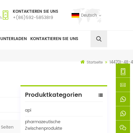
KONTAKTIEREN SIE UNS
Deutsch
m
+(86)592-5853819
RUNTERLADEN
KONTAKTIEREN SIE UNS
144701-48-4
Startseite
+
Produktkategorien
(86)592
xie@chi
api
5853819
sinoway
+861366
pharmazeutische
Seiten
+8618659
Zwischenprodukte