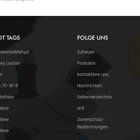
T TAGS
FOLGE UNS
robenzaldehyd
Zuhause
ey Lacton
Produkte
n
kontaktiere uns
 70-18-8
Nachrichten
tathion
Seitenverzeichnis
tlere
xml
tlere
Datenschutz-
Bestimmungen
tlere