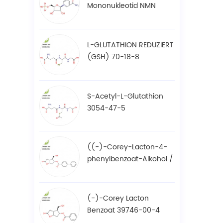
Mononukleotid NMN
1094-61-7
L-GLUTATHION REDUZIERT
(GSH) 70-18-8
S-Acetyl-L-Glutathion
3054-47-5
((-)-Corey-Lacton-4-
phenylbenzoat-Alkohol /
BPCOD 31752-99-5
(-)-Corey Lacton
Benzoat 39746-00-4